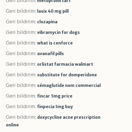
Geri bildirim:
metoprolol tart
Geri bildirim:
lasix 40 mg pill
Geri bildirim:
clozapina
Geri bildirim:
vibramycin for dogs
Geri bildirim:
what is cenforce
Geri bildirim:
avanafil pills
Geri bildirim:
orlistat farmacia walmart
Geri bildirim:
substitute for domperidone
Geri bildirim:
sémaglutide nom commercial
Geri bildirim:
fincar 5mg price
Geri bildirim:
finpecia 1mg buy
Geri bildirim:
doxycycline acne prescription
online