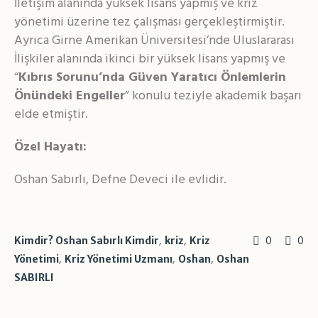
İletişim alanında yüksek lisans yapmış ve kriz
yönetimi üzerine tez çalışması gerçekleştirmiştir.
Ayrıca Girne Amerikan Üniversitesi’nde Uluslararası
İlişkiler alanında ikinci bir yüksek lisans yapmış ve
“
Kıbrıs Sorunu’nda Güven Yaratıcı Önlemlerin
Önündeki Engeller
” konulu teziyle akademik başarı
elde etmiştir.
Özel Hayatı:
Oshan Sabırlı, Defne Deveci ile evlidir.
,
,
0
0
Kimdir? Oshan Sabırlı Kimdir
kriz
Kriz
,
,
,
Yönetimi
Kriz Yönetimi Uzmanı
Oshan
Oshan
SABIRLI